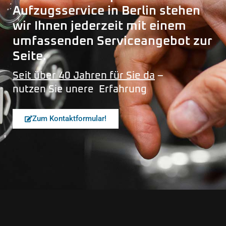
Aufzugsservice in Berlin stehen
wir Ihnen jederzeit mit einem
umfassenden Serviceangebot zur
Seite.
Seit über 40 Jahren für Sie da
–
nutzen Sie unere Erfahrung
Zum Kontaktformular!